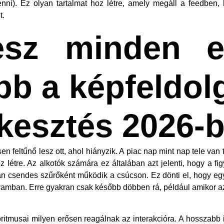
nni). Ez olyan tartalmat hoz létre, amely megáll a feedben
t.
esz minden e
bb a képfeldol
kesztés 2026-
n feltűnő lesz ott, ahol hiányzik. A piac nap mint nap tele van
hoz létre. Az alkotók számára ez általában azt jelenti, hogy a fi
n csendes szűrőként működik a csúcson. Ez dönti el, hogy eg
lyamban. Erre gyakran csak később döbben rá, például amikor 
oritmusai milyen erősen reagálnak az interakcióra. A hosszabb