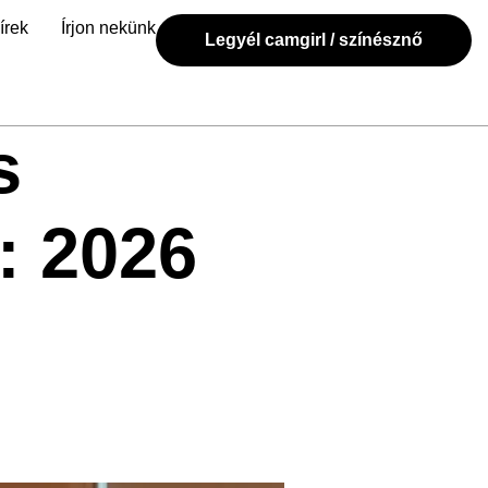
írek
Írjon nekünk
Legyél camgirl / színésznő
s
: 2026