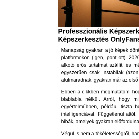
Professzionális Képszerk
Képszerkesztés OnlyFans
Manapság gyakran a jó képek dönte
platformokon (igen, pont ott). 20
alkotó erős tartalmat szállít, és 
egyszerűen csak instabilak (azo
alulmaradnak, gyakran már az első
Ebben a cikkben megmutatom, hogy
blablabla nélkül. Arról, hogy 
egyértelműbben, például tiszta 
intelligenciával. Függetlenül attó
hibák, amelyek gyakran előfordulna
Végül is nem a tökéletességről, han