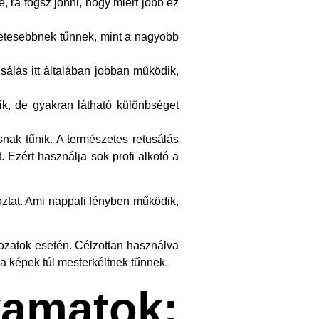
 rá fogsz jönni, hogy miért jobb ez
szetesebbnek tűnnek, mint a nagyobb
sálás itt általában jobban működik,
ik, de gyakran látható különbséget
nak tűnik. A természetes retusálás
 Ezért használja sok profi alkotó a
oztat. Ami nappali fényben működik,
ltozatok esetén. Célzottan használva
 a képek túl mesterkéltnek tűnnek.
matok: