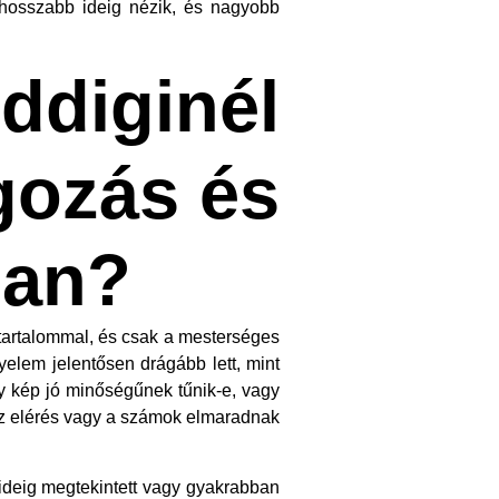
, hosszabb ideig nézik, és nagyobb
ddiginél
gozás és
ban?
 tartalommal, és csak a mesterséges
gyelem jelentősen drágább lett, mint
y kép jó minőségűnek tűnik-e, vagy
az elérés vagy a számok elmaradnak
 ideig megtekintett vagy gyakrabban