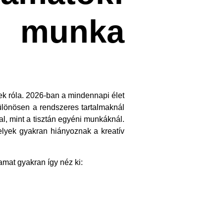
unka
ek róla. 2026-ban a mindennapi élet
ülönösen a rendszeres tartalmaknál
l, mint a tisztán egyéni munkáknál.
melyek gyakran hiányoznak a kreatív
at gyakran így néz ki: