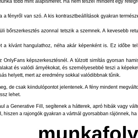
unka több mint alapismeret. Ha nem teszel mindent egy rétegre,
a a fényről van szó. A kis kontrasztbeállítások gyakran termé
üli bőrszerkesztés azonnal tetszik a szemnek. A kevesebb retu
t a kívánt hangulathoz, néha akár képenként is. Ez időbe tel
 OnlyFans képszerkesztésnél. A túlzott simítás gyorsan hamis
akat és valódi árnyékokat, és személyesebbé teszi a képeket.
ás helyett, mert az eredmény sokkal valódibbnak tűnik.
 meg, de csak kiindulópontot jelentenek. A fény mindent megvált
ssz lehet.
ul a Generative Fill, segítenek a hátterek, apró hibák vagy vá
l, hiszen a rajongók gyakran a vártnál gyorsabban rájönnek, ha
nkafolya