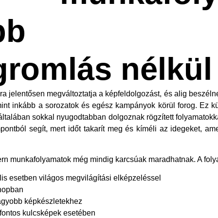
rsabb m
romlás nélkül
ra jelentősen megváltoztatja a képfeldolgozást, és alig beszéln
int inkább a sorozatok és egész kampányok körül forog. Ez k
 általában sokkal nyugodtabban dolgoznak rögzített folyamatokka
mpontból segít, mert időt takarít meg és kíméli az idegeket, a
n munkafolyamatok még mindig karcsúak maradhatnak. A folyam
lis esetben világos megvilágítási elképzeléssel
shopban
nagyobb képkészletekhez
fontos kulcsképek esetében