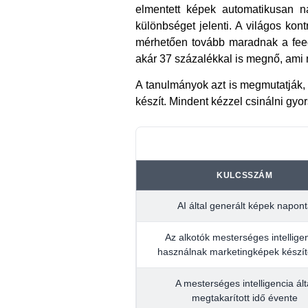
elmentett képek automatikusan n
különbséget jelenti. A világos kon
mérhetően tovább maradnak a feedb
akár 37 százalékkal is megnő, ami 
A tanulmányok azt is megmutatják, 
készít. Mindent kézzel csinálni gyor
KULCSSZÁM
AI által generált képek napon
Az alkotók mesterséges intelligen
használnak marketingképek készí
A mesterséges intelligencia ált
megtakarított idő évente