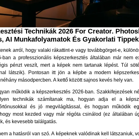
esztési Technikák 2026 For Creator. Photos
, AI Munkafolyamatok És Gyakorlati Tippek
nek arról, hogy valaki rákattint-e vagy továbbgörget-e, kül
26-ban a professzionális képszerkesztés általában már nem e
mégis pénzt veszít, mert a képek nem tartanak lépést. Túl söt
nnal látszik). Pontosan itt jön a képbe a modern képszerke
 néhány másodpercben. A kettő között sajnos kevés hely van.
an működik a képszerkesztés 2026-ban. Szakkifejezések nél
milyen technikák számítanak ma, hogyan adja el a képsz
bőrtónusokkal és jó megvilágítással, és hogyan működik 
l, hogy most kezded vagy már régóta csinálod (ez általában úgy
k, és kevesebb találgatás.
em a hatásról van szó. A képeknek valódinak kell látszaniuk, von