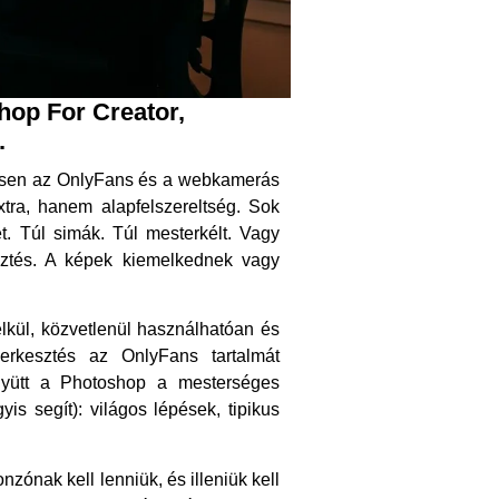
hop For Creator,
.
önösen az OnlyFans és a webkamerás
xtra, hanem alapfelszereltség. Sok
ét. Túl simák. Túl mesterkélt. Vagy
sztés. A képek kiemelkednek vagy
kül, közvetlenül használhatóan és
erkesztés az OnlyFans tartalmát
együtt a Photoshop a mesterséges
is segít): világos lépések, tipikus
zónak kell lenniük, és illeniük kell