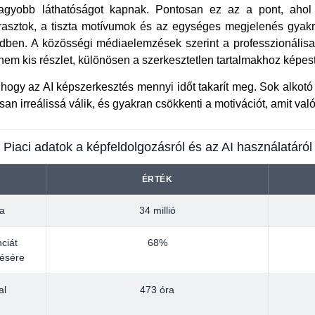
agyobb láthatóságot kapnak. Pontosan ez az a pont, ahol
trasztok, a tiszta motívumok és az egységes megjelenés gyakr
en. A közösségi médiaelemzések szerint a professzionálisan 
nem kis részlet, különösen a szerkesztetlen tartalmakhoz képest
hogy az AI képszerkesztés mennyi időt takarít meg. Sok alkot
san irreálissá válik, és gyakran csökkenti a motivációt, amit val
Piaci adatok a képfeldolgozásról és az AI használatáról
ÉRTÉK
ta
34 millió
ciát
68%
tésére
al
473 óra