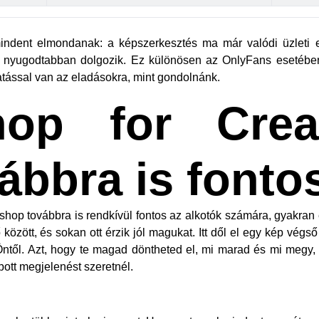
ndent elmondanak: a képszerkesztés ma már valódi üzleti e
z nyugodtabban dolgozik. Ez különösen az OnlyFans esetében
ással van az eladásokra, mint gondolnánk.
hop for Crea
ábbra is fonto
shop továbbra is rendkívül fontos az alkotók számára, gyakran 
között, és sokan ott érzik jól magukat. Itt dől el egy kép végső
Öntől. Azt, hogy te magad döntheted el, mi marad és mi megy,
ott megjelenést szeretnél.