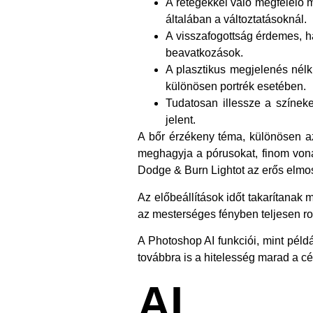
A rétegekkel való megfelelő m
általában a változtatásoknál.
A visszafogottság érdemes, h
beavatkozások.
A plasztikus megjelenés nélk
különösen portrék esetében.
Tudatosan illessze a színeke
jelent.
A bőr érzékeny téma, különösen az
meghagyja a pórusokat, finom vonal
Dodge & Burn Lightot az erős elmos
Az előbeállítások időt takarítanak
az mesterséges fényben teljesen ro
A Photoshop AI funkciói, mint példá
továbbra is a hitelesség marad a cé
AI mu