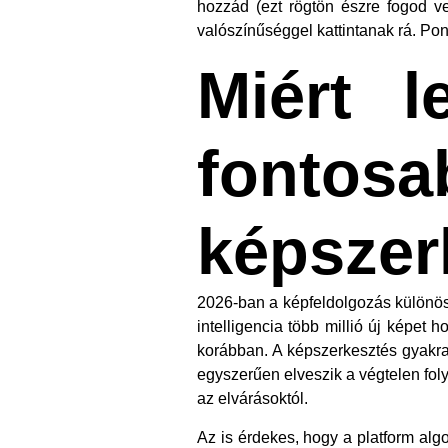
hozzád (ezt rögtön észre fogod ve
valószínűséggel kattintanak rá. Pon
Miért l
fontosa
képszer
2026-ban a képfeldolgozás különöse
intelligencia több millió új képet 
korábban. A képszerkesztés gyakra
egyszerűen elveszik a végtelen fo
az elvárásoktól.
Az is érdekes, hogy a platform alg