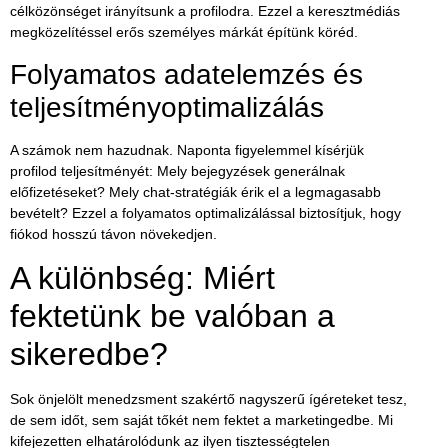
célközönséget irányítsunk a profilodra. Ezzel a keresztmédiás
megközelítéssel erős személyes márkát építünk köréd.
Folyamatos adatelemzés és
teljesítményoptimalizálás
A számok nem hazudnak. Naponta figyelemmel kísérjük
profilod teljesítményét: Mely bejegyzések generálnak
előfizetéseket? Mely chat-stratégiák érik el a legmagasabb
bevételt? Ezzel a folyamatos optimalizálással biztosítjuk, hogy
fiókod hosszú távon növekedjen.
A különbség: Miért
fektetünk be valóban a
sikeredbe?
Sok önjelölt menedzsment szakértő nagyszerű ígéreteket tesz,
de sem időt, sem saját tőkét nem fektet a marketingedbe. Mi
kifejezetten elhatárolódunk az ilyen tisztességtelen