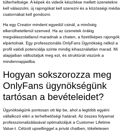
túlterheltsége. A képek és videók készítése mellett üzenetekre
kell válaszolni, új rajongókat kell szerezni és a közösségi média
csatornákat kell gondozni.
Ha egy Creator mindent egyedül csinál, a minőség
elkerülhetetlenül szenved. Ha az üzenetek órákig
megválaszolatlanul maradnak a chaten, a fizetőképes rajongók
elpártolnak. Egy
professzionális OnlyFans Ügynökség
nélkül a
profil valódi potenciálja szinte mindig kihasználatlan marad. Mi
alapjaiban változtatjuk meg ezt, és struktúrát viszünk a
mindennapjaidba.
Hogyan sokszorozza meg
OnlyFans ügynökségünk
tartósan a bevételeidet?
Ügynökségünk pontosan ott lép be, ahol a legtöbb egyéni
vállalkozó eléri a terhelhetőségi határait. Az összes folyamat
professzionalizálásával optimalizáljuk a
Customer Lifetime
Value
-t. Célzott upsellinggel a privát chatben, tökéletesen