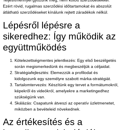
Teljesítménnyel győzünk meg, nem kötött szerződésekkel.
Ezért rövid, rugalmas szerződési időtartamokat és abszolút
átlátható szerződéseket kínálunk rejtett záradékok nélkül.
Lépésről lépésre a
sikeredhez: Így működik az
együttműködés
Kötelezettségmentes jelentkezés:
Egy első beszélgetés
során megismerkedünk és megbeszéljük a céljaidat.
Stratégiafejlesztés:
Elemezzük a profilodat és
kidolgozunk egy személyre szabott márka-stratégiát.
Tartalomtervezés:
Készítünk egy tervet a formátumokról,
képekről és videókról, amelyekre a marketingedhez
szükségünk van.
Skálázás:
Csapatunk átveszi az operatív üzletmenetet,
miközben a bevételeid növekednek.
Az értékesítés és a