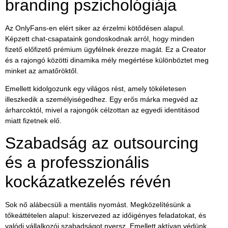
branding pszichológiája
Az OnlyFans-en elért siker az érzelmi kötődésen alapul.
Képzett chat-csapataink gondoskodnak arról, hogy minden
fizető előfizető prémium ügyfélnek érezze magát. Ez a Creator
és a rajongó közötti dinamika mély megértése különböztet meg
minket az amatőröktől.
Emellett kidolgozunk egy
világos rést
, amely tökéletesen
illeszkedik a személyiségedhez. Egy erős márka megvéd az
árharcoktól, mivel a rajongók célzottan az egyedi identitásod
miatt fizetnek elő.
Szabadság az outsourcing
és a professzionális
kockázatkezelés révén
Sok nő alábecsüli a mentális nyomást. Megközelítésünk a
tőkeáttételen alapul: kiszervezed az időigényes feladatokat, és
valódi vállalkozói szabadságot nyersz. Emellett aktívan védünk