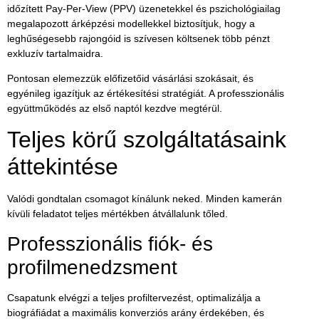
időzített Pay-Per-View (PPV) üzenetekkel és pszichológiailag
megalapozott árképzési modellekkel biztosítjuk, hogy a
leghűségesebb rajongóid is szívesen költsenek több pénzt
exkluzív tartalmaidra.
Pontosan elemezzük előfizetőid vásárlási szokásait, és
egyénileg igazítjuk az értékesítési stratégiát. A professzionális
együttműködés az első naptól kezdve megtérül.
Teljes körű szolgáltatásaink
áttekintése
Valódi gondtalan csomagot kínálunk neked. Minden kamerán
kívüli feladatot teljes mértékben átvállalunk tőled.
Professzionális fiók- és
profilmenedzsment
Csapatunk elvégzi a teljes profiltervezést, optimalizálja a
biográfiádat a maximális konverziós arány érdekében, és