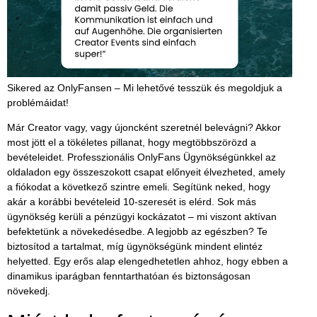
Sikered az OnlyFansen – Mi lehetővé tesszük és megoldjuk a
problémáidat!
Már Creator vagy, vagy újoncként szeretnél belevágni? Akkor
most jött el a tökéletes pillanat, hogy megtöbbszörözd a
bevételeidet. Professzionális
OnlyFans Ügynökségünkkel
az
oldaladon egy összeszokott csapat előnyeit élvezheted, amely
a fiókodat a következő szintre emeli. Segítünk neked, hogy
akár a korábbi bevételeid 10-szeresét is elérd. Sok más
ügynökség kerüli a pénzügyi kockázatot – mi viszont aktívan
befektetünk a növekedésedbe. A legjobb az egészben? Te
biztosítod a tartalmat, míg ügynökségünk mindent elintéz
helyetted. Egy erős alap elengedhetetlen ahhoz, hogy ebben a
dinamikus iparágban fenntarthatóan és biztonságosan
növekedj.