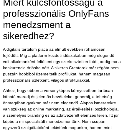
Miért kulcsfontosságú a
professzionális OnlyFans
menedzsment a
sikeredhez?
A digitális tartalom piaca az elmúlt években rohamosan
fejlődött. Míg a platform kezdeti időszakában még elegendő
volt alkalmanként feltölteni egy szerkesztetlen fotót, addig ma a
konkurencia óriásira nőtt. A sikeres Creatorok már régóta nem
pusztán hobbiból üzemeltetik profiljukat, hanem
magasan
professzionális üzletként
, világos struktúrákkal.
Ahhoz, hogy ebben a versenyképes környezetben tartósan
látható maradj és jelentős bevételeket generálj, a tehetség
önmagában gyakran már nem elegendő. Alapos ismeretekre
van szükség az online marketing, az értékesítési pszichológia,
a személyes branding és az adatvezérelt elemzés terén. Itt jön
képbe a mi specializált menedzsmentünk. Nem csupán
egyszerű szolgáltatóként tekintünk magunkra, hanem mint