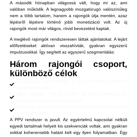
A második hónapban világossá vált, hogy mi az, ami
valóban működik. A legnagyobb mozgatórugó valószínűleg
nem a több tartalom, hanem a rajongók útja mentén, azaz
lépésről lépésre történő jobb monetizáció volt. Az új
rajongók most már világos, rövid bevezetést kaptak.
A meglévő rajongók rendszeresen láttak ajánlatokat. A lejárt
előfizetéseket aktívan visszahívták, gyakran egyszerű
impulzusokkal. Így segített az egyszerű szegmentálás:
Három rajongói csoport,
különböző célok
Új rajongók: bizalomépítés és az első további vásárlás
kezdeményezése
Aktív rajongók: növelje a PPV- és chat-eladásokat, és
használja ki jobban a csomagokat.
Elhagyott rajongók: célzott ösztönzéssel ösztönözze őket
a visszatérésre.
A PPV rendszer is javult. Az egyértelmű kapcsolat nélküli
egyedi tartalmak helyett kis szekvenciák voltak, ami gyakran
sokkal koherensebb hatást kelt egy ilyen folyamatban. Egy