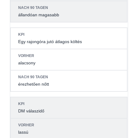
állandóan magasabb
Egy rajongóra jutó átlagos költés
alacsony
érezhetően nőtt
DM válaszidő
lassú