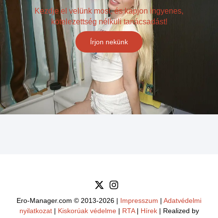
Kezdje el velünk most, és kapjon ingyenes,
kötelezettség nélküli tanácsadást!
Írjon nekünk
Ero-Manager.com © 2013-2026 |
Impresszum
|
Adatvédelmi
nyilatkozat
|
Kiskorúak védelme
|
RTA
|
Hírek
| Realized by