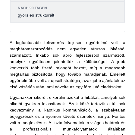
gyors és strukturált
A legfontosabb felismerés teljesen egyértelmű volt: a
megháromszorozódás nem egyetlen vírusos lökésből
származott. Inkább sok apró fejlesztésből származott,
amelyek együttesen jelentették a különbséget. A jobb
konverzió több fizető rajongót hozott, míg a magasabb
megtartás biztosította, hogy tovább maradjanak. Emellett
egyértelműbb volt az upsell-stratégia, azaz jobb ajánlatok az
első vásárlás után, ami növelte az egy főre jutó eladásokat.
Ugyanakkor sikerült elkerülni azokat a hibákat, amelyek sok
alkotót gyakran lelassítanak. Ezek közé tartozik a túl sok
kedvezmény, a kaotikus kommunikáció, a szabálytalan
bejegyzések és a nyomon követő üzenetek hiánya. Fontos
volt a megfelelés is. A tiszta folyamatok, a világos határok és
a professzionális munkafolyamatok általában