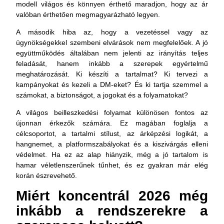
modell világos és könnyen érthető maradjon, hogy az ár
valóban érthetően megmagyarázható legyen.
A második hiba az, hogy a vezetéssel vagy az
ügynökségekkel szembeni elvárások nem megfelelőek. A jó
együttműködés általában nem jelenti az irányítás teljes
feladását, hanem inkább a szerepek egyértelmű
meghatározását. Ki készíti a tartalmat? Ki tervezi a
kampányokat és kezeli a DM-eket? És ki tartja szemmel a
számokat, a biztonságot, a jogokat és a folyamatokat?
A világos beilleszkedési folyamat különösen fontos az
újonnan érkezők számára. Ez magában foglalja a
célcsoportot, a tartalmi stílust, az árképzési logikát, a
hangnemet, a platformszabályokat és a kiszivárgás elleni
védelmet. Ha ez az alap hiányzik, még a jó tartalom is
hamar véletlenszerűnek tűnhet, és ez gyakran már elég
korán észrevehető.
Miért koncentrál 2026 még
inkább a rendszerekre a