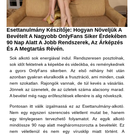
Esettanulmány Készítője: Hogyan Növeljük A
Bevételt A Nagyobb OnlyFans Siker Érdekében
90 Nap Alatt A Jobb Rendszerek, Az Árképzés
És A Megtartás Révén.
Sok alkotó sok energiával indul. Rendszeresen posztolnak,
sok időt fektetnek a képekbe és videókba, és reménykednek
a gyors OnlyFans sikerben. Az első néhány hét után
azonban gyakran eluralkodik a frusztráció, ami minden, csak
nem szokatlan. Rajongók vannak, de túl kevés a vásárlás.
Jönnek az üzenetek, de az üzletek száma alacsony marad.
A bevétel még nagy erőfeszítések ellenére is alig növekszik.
Pontosan itt válik izgalmassá ez az Esettanulmány-alkotó.
Nem egy egyszeri szerencsés véletlent mutat be, hanem
egy ténylegesen tervezhető folyamatot. Az egyik alkotó
mindössze 90 nap alatt megháromszorozta a bevételét. Ez
nem véletlenül és nem egy vírusklip miatt történt. A