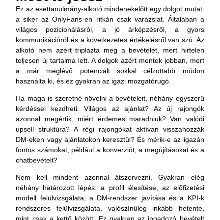
Ez az esettanulmány-alkotó mindenekelőtt egy dolgot mutat:
a siker az OnlyFans-en ritkán csak varázslat. Általában a
világos pozicionálásról, a jó árképzésről, a gyors
kommunikációról és a következetes értékelésről van szó. Az
alkotó nem azért triplázta meg a bevételét, mert hirtelen
teljesen új tartalma lett. A dolgok azért mentek jobban, mert
a már meglévő potenciált sokkal célzottabb módon
használta ki, és ez gyakran az igazi mozgatórugó.
Ha maga is szeretné növelni a bevételeit, néhány egyszerű
kérdéssel kezdheti: Világos az ajánlat? Az új rajongók
azonnal megértik, miért érdemes maradniuk? Van valódi
upsell struktúra? A régi rajongókat aktívan visszahozzák
DM-eken vagy ajánlatokon keresztül? És mérik-e az igazán
fontos számokat, például a konverziót, a megújításokat és a
chatbevételt?
Nem kell mindent azonnal átszervezni. Gyakran elég
néhány határozott lépés: a profil élesítése, az előfizetési
modell felülvizsgálata, a DM-rendszer javítása és a KPI-k
rendszeres felülvizsgálata, valószínűleg inkább hetente,
mint csak a kettő között. Ez gyakran az ingadozó bevételt