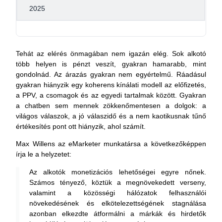
2025
Tehát az elérés önmagában nem igazán elég. Sok alkotó
több helyen is pénzt veszít, gyakran hamarabb, mint
gondolnád. Az árazás gyakran nem egyértelmű. Ráadásul
gyakran hiányzik egy koherens kínálati modell az előfizetés,
a PPV, a csomagok és az egyedi tartalmak között. Gyakran
a chatben sem mennek zökkenőmentesen a dolgok: a
világos válaszok, a jó válaszidő és a nem kaotikusnak tűnő
értékesítés pont ott hiányzik, ahol számít.
Max Willens az eMarketer munkatársa a következőképpen
írja le a helyzetet:
Az alkotók monetizációs lehetőségei egyre nőnek.
Számos tényező, köztük a megnövekedett verseny,
valamint a közösségi hálózatok felhasználói
növekedésének és elkötelezettségének stagnálása
azonban elkezdte átformálni a márkák és hirdetők