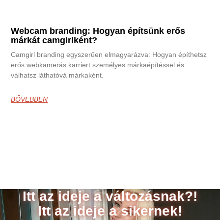
Webcam branding: Hogyan építsünk erős
márkát camgirlként?
Camgirl branding egyszerűen elmagyarázva: Hogyan építhetsz
erős webkamerás karriert személyes márkaépítéssel és
válhatsz láthatóvá márkaként.
BŐVEBBEN
Itt az ideje a változásnak?!
Itt az ideje a sikernek!