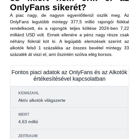
OnlyFans sikerét?
A piac nagy, de nagyon egyenlőtlenül oszlik meg. Az
OnlyFans legutóbb mintegy
377,5 millió rajongói fiókkal
rendelkezett, és a rajongók teljes költése 2024-ben
7,22
milliárd USD
volt. Ennek ellenére a pénz nagy része csak
néhány fióknál köt ki. A legújabb elemzések szerint az
alkotók
felső 1 százaléka
az összes bevétel mintegy
33
százalék
át viszi el, ami őszintén szólva elég borsos.
Fontos piaci adatok az OnlyFans és az Alkotók
értékesítésével kapcsolatban
KULCSSZÁM
ÉRTÉK
IDŐSZAK
Aktív alkotók világszerte
4,63 millió