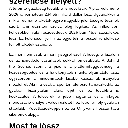
szerencse helyett?
A teremtő gazdaság továbbra is növekszik. A piac volumene
2026-ra várhatóan
234,65 milliárd dollár
lesz. Ugyanakkor a
mikro- és nano-alkotók egyre nagyobb jelentőségre tesznek
szert, ami őszintén szólva elég logikus. Az influencer-
költésekből való részesedésük 2026-ban
45,5 százalékos
lesz. Ez különösen jó hír az egyértelmű résszel rendelkező
felnőtt alkotók számára.
Ez már nem csak a mennyiségről szól. A hűség, a bizalom
és az ismétlődő vásárlások sokkal fontosabbak. A Behind
the Scenes szerint a piac is a platformfüggetlenség, a
közösségépítés és a hatékonyabb munkafolyamatok, azaz
egyszerűen a mindennapok kisebb káoszának irányába
mozdul el. Aki ma csak a spontán elérésre támaszkodik, az
gyakran bizonytalan talajra épít, és ez továbbra is
kockázatos. A tölcsérek, a jobb megtartás és a világos
monetizáció ehelyett valódi üzletet hoz létre, amely gyakran
stabilabb. Következésképpen ez az OnlyFans hosszú távú
sikerének alapja.
Most te jössz