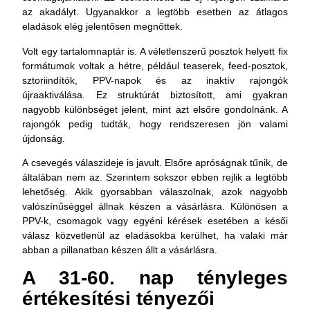
az akadályt. Ugyanakkor a legtöbb esetben az átlagos
eladások elég jelentősen megnőttek.
Volt egy tartalomnaptár is. A véletlenszerű posztok helyett fix
formátumok voltak a hétre, például teaserek, feed-posztok,
sztoriindítók, PPV-napok és az inaktív rajongók
újraaktiválása. Ez struktúrát biztosított, ami gyakran
nagyobb különbséget jelent, mint azt elsőre gondolnánk. A
rajongók pedig tudták, hogy rendszeresen jön valami
újdonság.
A csevegés válaszideje is javult. Elsőre apróságnak tűnik, de
általában nem az. Szerintem sokszor ebben rejlik a legtöbb
lehetőség. Akik gyorsabban válaszolnak, azok nagyobb
valószínűséggel állnak készen a vásárlásra. Különösen a
PPV-k, csomagok vagy egyéni kérések esetében a késői
válasz közvetlenül az eladásokba kerülhet, ha valaki már
abban a pillanatban készen állt a vásárlásra.
A 31-60. nap tényleges
értékesítési tényezői