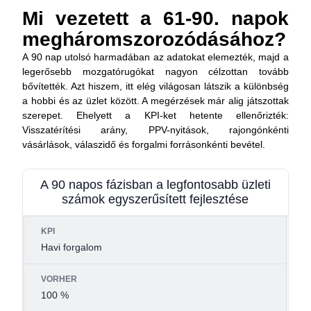
Mi vezetett a 61-90. napok
megháromszorozódásához?
A 90 nap utolsó harmadában az adatokat elemezték, majd a
legerősebb mozgatórugókat nagyon célzottan tovább
bővítették. Azt hiszem, itt elég világosan látszik a különbség
a hobbi és az üzlet között. A megérzések már alig játszottak
szerepet. Ehelyett a KPI-ket hetente ellenőrizték:
Visszatérítési arány, PPV-nyitások, rajongónkénti
vásárlások, válaszidő és forgalmi forrásonkénti bevétel.
A 90 napos fázisban a legfontosabb üzleti
számok egyszerűsített fejlesztése
KPI
MIELŐTT
90 NAP UTÁN
Havi forgalom
100 %