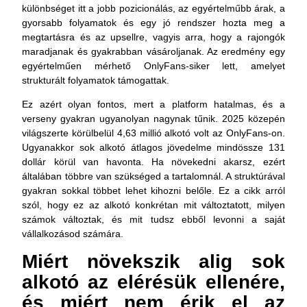
különbséget itt a jobb pozicionálás, az egyértelműbb árak, a
gyorsabb folyamatok és egy jó rendszer hozta meg a
megtartásra és az upsellre, vagyis arra, hogy a rajongók
maradjanak és gyakrabban vásároljanak. Az eredmény egy
egyértelműen mérhető OnlyFans-siker lett, amelyet
strukturált folyamatok támogattak.
Ez azért olyan fontos, mert a platform hatalmas, és a
verseny gyakran ugyanolyan nagynak tűnik. 2025 közepén
világszerte körülbelül
4,63 millió alkotó
volt az OnlyFans-on.
Ugyanakkor sok alkotó átlagos jövedelme mindössze
131
dollár
körül van
havonta
. Ha növekedni akarsz, ezért
általában többre van szükséged a tartalomnál. A struktúrával
gyakran sokkal többet lehet kihozni belőle. Ez a cikk arról
szól, hogy ez az alkotó konkrétan mit változtatott, milyen
számok változtak, és mit tudsz ebből levonni a saját
vállalkozásod számára.
Miért növekszik alig sok
alkotó az elérésük ellenére,
és miért nem érik el az