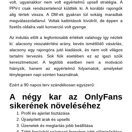
volt, ugyanakkor nem volt egyértelmű upsell stratégia. A
PPV-t csak rendszertelenül küldték ki. A korábbi rajongók
alig tértek vissza. A DM-ek gyakran túl sokáig maradtak
megválaszolatlanul. Voltak kattintások kívülről, de éppen a
fizetős oldalra való konverzió volt gyenge.
Az indulás előtt a legfontosabb értékek valahogy így néztek
ki: alacsony visszatérítési arány, kevés ismétlődő vásárlás,
alacsony egy rajongóra jutó kiadások, és nem volt világos
tartalmi tervezés. Sok fiók esetében ez az igazi szűk
keresztmetszet. A legtöbb esetben nem a motiváció
hiányzik, hanem az egyértelmű folyamatok, amelyeket
ténylegesen napi szinten használnak.
Ezért a 90 napos terv szándékosan egyszerű:
A négy kar az OnlyFans
sikerének növeléséhez
Profil és ajánlat tisztázása
Újraépített árak és upsells
Üzenetek és megtartás jobb beállítása
Több forrásból származó forgalom jobb előminősítése