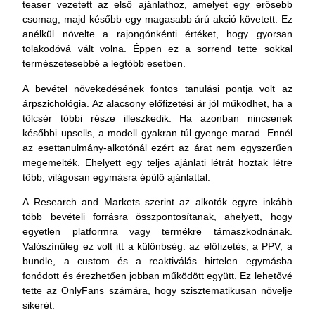
teaser vezetett az első ajánlathoz, amelyet egy erősebb
csomag, majd később egy magasabb árú akció követett. Ez
anélkül növelte a rajongónkénti értéket, hogy gyorsan
tolakodóvá vált volna. Éppen ez a sorrend tette sokkal
természetesebbé a legtöbb esetben.
A bevétel növekedésének fontos tanulási pontja volt az
árpszichológia. Az alacsony előfizetési ár jól működhet, ha a
tölcsér többi része illeszkedik. Ha azonban nincsenek
későbbi upsells, a modell gyakran túl gyenge marad. Ennél
az esettanulmány-alkotónál ezért az árat nem egyszerűen
megemelték. Ehelyett egy teljes ajánlati létrát hoztak létre
több, világosan egymásra épülő ajánlattal.
A Research and Markets szerint az alkotók egyre inkább
több bevételi forrásra összpontosítanak, ahelyett, hogy
egyetlen platformra vagy termékre támaszkodnának.
Valószínűleg ez volt itt a különbség: az előfizetés, a PPV, a
bundle, a custom és a reaktiválás hirtelen egymásba
fonódott és érezhetően jobban működött együtt. Ez lehetővé
tette az OnlyFans számára, hogy szisztematikusan növelje
sikerét.