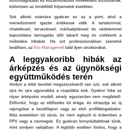
biztonságosabb és kiszámíthatóbb növekedést biztosítanak,
különösen az ismétlődő folyamatok esetében.
Sok alkotó számára gyakran ez az a pont, ahol a
menedzsment igazán értékessé válik. A tartalommal,
chateléssel, tervezéssel, márkaépítéssel és védelemmel
kapcsolatos támogatás időt takarít meg és csökkenti a
működési hibákat. Ha ezt professzionálisan szeretné
beállítani, az
Ero-Managernél
talál ilyen struktúrákat.
A leggyakoribb hibák az
árképzés és az ügynökségi
együttműködés terén
Amikor a több bevétel megszerzéséről van szó, sok alkotó
újra és újra ugyanabba a csapdába esik. Gyakori hiba az
olyan árképzési modell, amely egyszerűen nem megfelelő.
Előfordul, hogy az előfizetés túl drága, és elriasztja az új
rajongókat a kezdőlapon vagy az első profillátogatáskor.
Más esetekben túl olcsó, és nem egészíti ki érdemben a
PPV vagy a csomagok. Ez gyakran bonyolultabbnak tűnik,
mint amilyen valójában. A legtöbb esetben fontos, hogy a