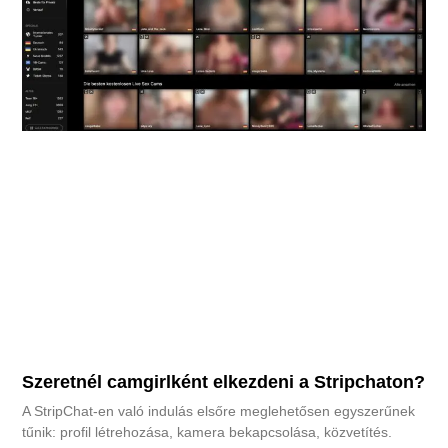
Szeretnél camgirlként elkezdeni a Stripchaton?
A StripChat-en való indulás elsőre meglehetősen egyszerűnek
tűnik: profil létrehozása, kamera bekapcsolása, közvetítés.