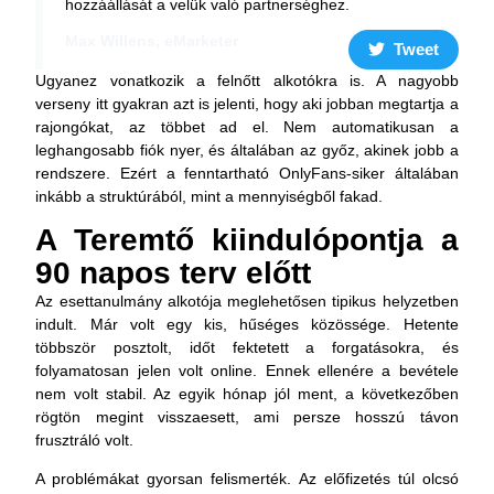
hozzáállását a velük való partnerséghez.
Max Willens, eMarketer
Tweet
Ugyanez vonatkozik a felnőtt alkotókra is. A nagyobb
verseny itt gyakran azt is jelenti, hogy aki jobban megtartja a
rajongókat, az többet ad el. Nem automatikusan a
leghangosabb fiók nyer, és általában az győz, akinek jobb a
rendszere. Ezért a fenntartható OnlyFans-siker általában
inkább a struktúrából, mint a mennyiségből fakad.
A Teremtő kiindulópontja a
90 napos terv előtt
Az esettanulmány alkotója meglehetősen tipikus helyzetben
indult. Már volt egy kis, hűséges közössége. Hetente
többször posztolt, időt fektetett a forgatásokra, és
folyamatosan jelen volt online. Ennek ellenére a bevétele
nem volt stabil. Az egyik hónap jól ment, a következőben
rögtön megint visszaesett, ami persze hosszú távon
frusztráló volt.
A problémákat gyorsan felismerték. Az előfizetés túl olcsó