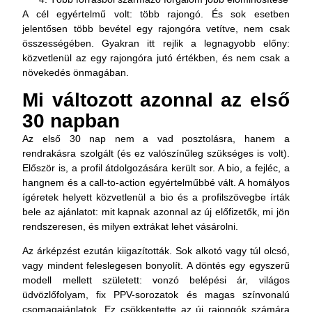
A cél egyértelmű volt: több rajongó. És sok esetben
jelentősen több bevétel egy rajongóra vetítve, nem csak
összességében. Gyakran itt rejlik a legnagyobb előny:
közvetlenül az egy rajongóra jutó értékben, és nem csak a
növekedés önmagában.
Mi változott azonnal az első
30 napban
Az első 30 nap nem a vad posztolásra, hanem a
rendrakásra szolgált (és ez valószínűleg szükséges is volt).
Először is, a profil átdolgozására került sor. A bio, a fejléc, a
hangnem és a call-to-action egyértelműbbé vált. A homályos
ígéretek helyett közvetlenül a bio és a profilszövegbe írták
bele az ajánlatot: mit kapnak azonnal az új előfizetők, mi jön
rendszeresen, és milyen extrákat lehet vásárolni.
Az árképzést ezután kiigazították. Sok alkotó vagy túl olcsó,
vagy mindent feleslegesen bonyolít. A döntés egy egyszerű
modell mellett született: vonzó belépési ár, világos
üdvözlőfolyam, fix PPV-sorozatok és magas színvonalú
csomagajánlatok. Ez csökkentette az új rajongók számára